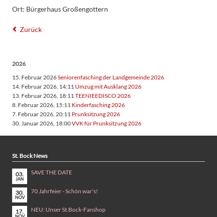
Ort: Bürgerhaus Großengottern
Zurück
2026
15. Februar 2026
Seniorenfasching der Landgemeinde 2026
14. Februar 2026, 14:11
Umzug mit Ausklang 2026
13. Februar 2026, 18:11
TEENIEEDISCO 2026
8. Februar 2026, 15:11
Kinderfasching 2026
7. Februar 2026, 20:11
Prunksitzung 2026
30. Januar 2026, 18:00
VVK für Prunksitzung 2026
St. Bock News
SAVE THE DATE
03.
JAN
70 Jahrfeier - Schön war's!
30.
NOV
NEU: Unser St.Bock-Fanshop
17.
NOV