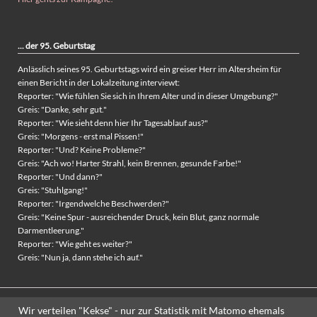
... der 95. Geburtstag
Anlässlich seines 95. Geburtstags wird ein greiser Herr im Altersheim für
einen Bericht in der Lokalzeitung interviewt:
Reporter: "Wie fühlen Sie sich in Ihrem Alter und in dieser Umgebung?"
Greis: "Danke, sehr gut."
Reporter: "Wie sieht denn hier Ihr Tagesablauf aus?"
Greis: "Morgens - erst mal Pissen!"
Reporter: "Und? Keine Probleme?"
Greis: "Ach wo! Harter Strahl, kein Brennen, gesunde Farbe!"
Reporter: "Und dann?"
Greis: "Stuhlgang!"
Reporter: "Irgendwelche Beschwerden?"
Greis: "Keine Spur - ausreichender Druck, kein Blut, ganz normale
Darmentleerung."
Reporter: "Wie geht es weiter?"
Greis: "Nun ja, dann stehe ich auf."
Wir verteilen "Kekse" - nur zur Statistik mit Matomo ehemals
© Copyright 2026. St. Bock e.V.