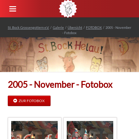
2005 - November - Fotobox
St. Bock Grossengottern e.V.
Galerie
Übersicht
FOTOBOX
2005 - November
- Fotobox
2005 - November - Fotobox
ZUR FOTOBOX