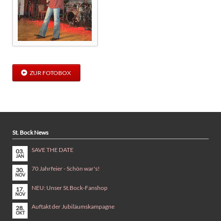
ZUR FOTOBOX
St. Bock News
SAVE THE DATE
03.
JAN
70 Jahrfeier - Schön war's!
30.
NOV
NEU: Unser St.Bock-Fanshop
17.
NOV
Auftakt der Jubiläumskampagne
28.
OKT